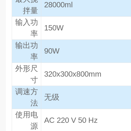
28000ml
拌量
输入功
150W
率
输出功
90W
率
外形尺
320x300x800mm
寸
调速方
无级
法
使用电
AC 220 V 50 Hz
源