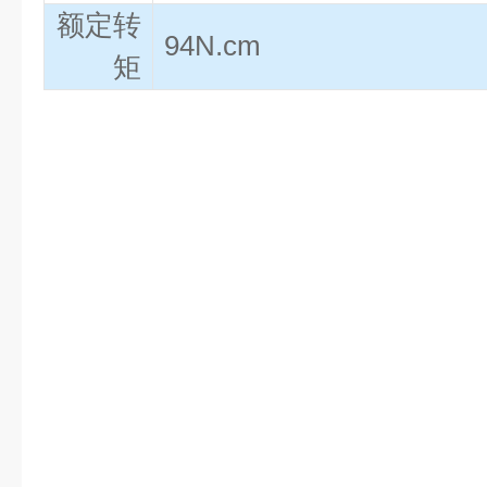
额定转
94N.cm
矩