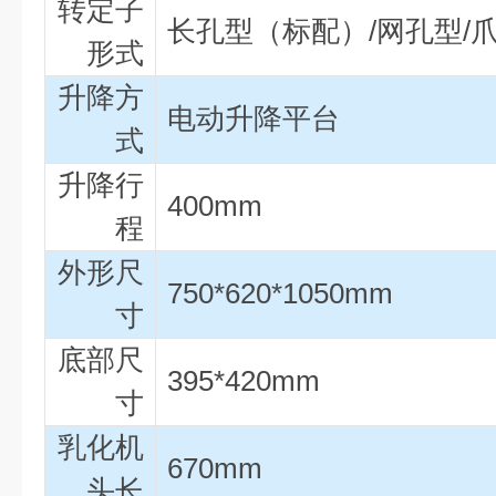
转定子
长孔型（标配）/网孔型/
形式
升降方
电动升降平台
式
升降行
400mm
程
外形尺
750*620*1050mm
寸
底部尺
395*420mm
寸
乳化机
670mm
头长