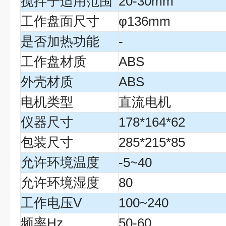
搅拌子适用范围
20-30mm
工作盘面尺寸
φ136mm
是否加热功能
-
工作盘材质
ABS
外壳材质
ABS
电机类型
直流电机
仪器尺寸
178*164*62
包装尺寸
285*215*85
允许环境温度
-5~40
允许环境湿度
80
工作电压V
100~240
频率Hz
50-60