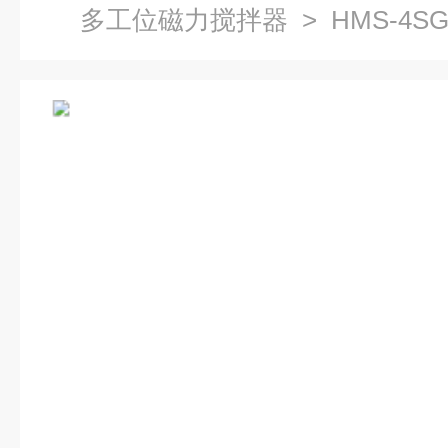
多工位磁力搅拌器
> HMS-4
器沪析