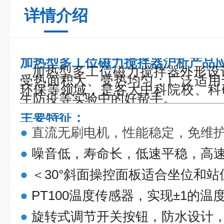
详情介绍
加热型多工位磁力搅拌器沪析
产品
加热型多工位磁力搅拌器外形设
受热面积大、受热均匀；广泛适用
环保等领域，是各大中科院校、科
生防疫等实验中的好帮手。
主要特征：
●
直流无刷电机，性能稳定，免维
●
噪音低，寿命长，低速平稳，高
●
＜30°斜面操控面板适合坐位和站
●
PT100温度传感器，实现±1的温
●
旋转式调节开关按钮，防水设计