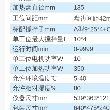
加热盘直径mm
135
工位间距mm
盘边间距42m
标配搅拌子mm
A型9*25*4+
单工位最大搅拌量L
10*4
运行时间min
0-9999
单工位电机功率W
10
单工位加热功率W
350
允许环境温度℃
5-40
允许相对湿度%
80
仪器尺寸mm
539*363*121
包装尺寸mm
640*475*240