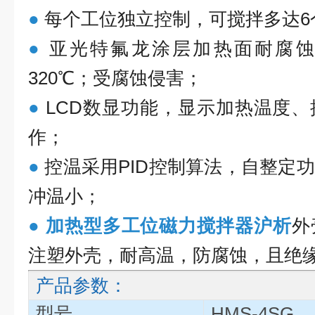
●
每个工位独立控制，可搅拌多达6
●
亚光特氟龙涂层加热面耐腐蚀
320℃；受腐蚀侵害；
●
LCD数显功能，显示加热温度
作；
●
控温采用PID控制算法，自整定
冲温小；
●
加热型多工位磁力搅拌器沪析
外
注塑外壳，耐高温，防腐蚀，且绝
产品参数：
型号
HMS-4SG